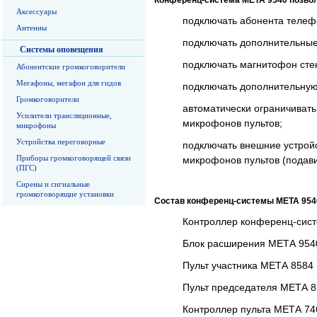
Конференц-система МЕТА 9540 позвол
Аксессуары
подключать абонента телеф
Антенны
подключать дополнительные
Системы оповещения
подключать магнитофон сте
Абонентские громкоговорители
Мегафоны, мегафон для гидов
подключать дополнительную
Громкоговорители
автоматически ограничиват
Усилители трансляционные,
микрофонов пультов;
микрофоны
Устройства переговорные
подключать внешние устрой
Приборы громкоговорящей связи
микрофонов пультов (подавит
(ПГС)
Сирены и сигнальные
громкоговорящие установки
Состав конференц-системы МЕТА 954
Контроллер конференц-сис
Блок расширения МЕТА 954
Пульт участника МЕТА 8584
Пульт председателя МЕТА 
Контроллер пульта МЕТА 74