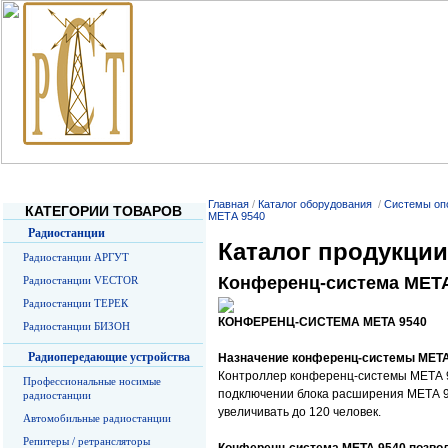
Главная
О Компании
Услуги
Прайс-листы
О радиосв
Главная
/
Каталог оборудования
/
Системы оп
КАТЕГОРИИ ТОВАРОВ
МЕТА 9540
Радиостанции
Каталог продукции
Радиостанции АРГУТ
Конференц-система МЕТА
Радиостанции VECTOR
Радиостанции ТЕРЕК
КОНФЕРЕНЦ-СИСТЕМА МЕТА 9540
Радиостанции БИЗОН
Радиопередающие устройства
Назначение конференц-системы МЕТА
Контроллер конференц-системы МЕТА 95
Профессиональные носимые
подключении блока расширения МЕТА 9
радиостанции
увеличивать до 120 человек.
Автомобильные радиостанции
Репитеры / ретрансляторы