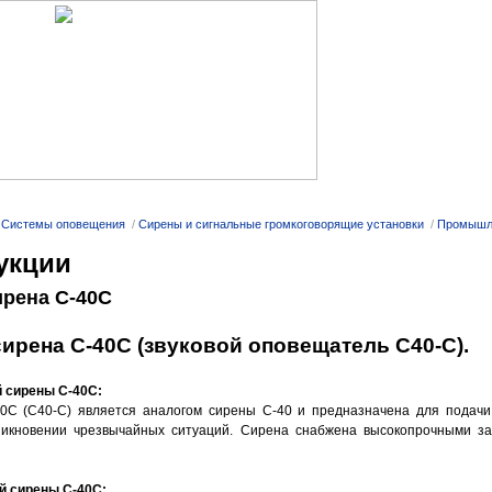
язи
Контакты
Сертификаты
Новости
/
Системы оповещения
/
Сирены и сигнальные громкоговорящие установки
/
Промышле
укции
рена С-40С
рена С-40С (звуковой оповещатель С40-С).
 сирены С-40С:
С (С40-С) является аналогом сирены С-40 и предназначена для подачи 
никновении чрезвычайных ситуаций. Сирена снабжена высокопрочными 
й сирены С-40С: