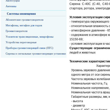
Аксессуары
Сирена С-40С (С-40, С40-
Антенны
стартора, ротора, электродв
Системы оповещения
Условия эксплуатации сир
Абонентские громкоговорители
- температура окружающего в
Мегафоны, мегафон для гидов
- относительная влажность 
- атмосферное давление - 650
Громкоговорители
- содержание в атмосфере к
Усилители трансляционные, микрофоны
15150-69;
Устройства переговорные
- условия эксплуатации в ч
Приборы громкоговорящей связи (ПГС)
Существующие ограничен
людей и животных
Сирены и сигнальные громкоговорящие установки
Технические характеристик
Характер
Уровень звукового давлени
одного метра от оси сирены
Частота звуковых колебани
Номинальная частота, Гц
Номинальное напряжение,
Номинальная частота вращ
Габаритные размеры, мм, н
- высота
- диаметр