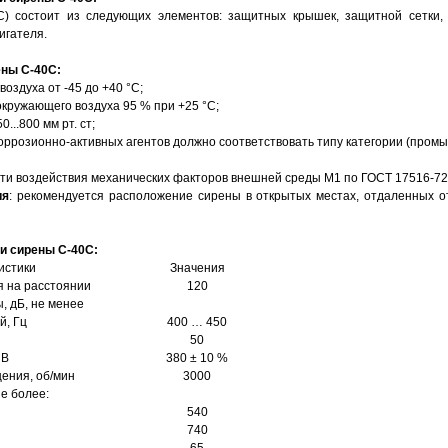
С) состоит из следующих элементов: защитных крышек, защитной сетки, 
игателя.
ены С-40С:
оздуха от -45 до +40 °С;
окружающего воздуха 95 % при +25 °С;
...800 мм рт. ст;
оррозионно-активных агентов должно соответствовать типу категории (про
асти воздействия механических факторов внешней среды М1 по ГОСТ 17516-72
ия
: рекомендуется расположение сирены в открытых местах, отдаленных о
и сирены С-40С:
истики
Значения
я на расстоянии
120
, дБ, не менее
й, Гц
400 … 450
50
 В
380 ± 10 %
ения, об/мин
3000
е более:
540
740