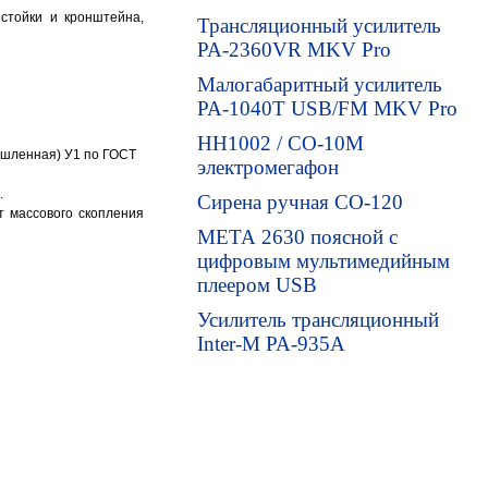
стойки и кронштейна,
Трансляционный усилитель
PA-2360VR MKV Pro
Малогабаритный усилитель
PA-1040T USB/FM MKV Pro
HH1002 / СО-10М
мышленная)
У1
по ГОСТ
электромегафон
.
Сирена ручная СО-120
т массового скопления
МЕТА 2630 поясной с
цифровым мультимедийным
плеером USB
Усилитель трансляционный
Inter-M PA-935A