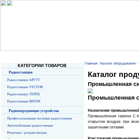
Главная
О Компании
Услуги
Прайс-листы
О радиосв
Главная
/
Каталог оборудования
КАТЕГОРИИ ТОВАРОВ
Радиостанции
Каталог прод
Радиостанции АРГУТ
Промышленная си
Радиостанции VECTOR
Радиостанции ТЕРЕК
Промышленная си
Радиостанции БИЗОН
Назначение промышленной
Радиопередающие устройства
Промышленная сирена С-40
Профессиональные носимые радиостанции
открытом воздухе при воз
Автомобильные радиостанции
зашитными сетками
Репитеры / ретрансляторы
Конструкция промышленно