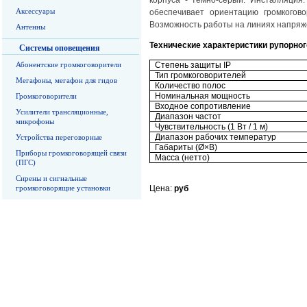
корпуса - темно-серый. Инсталляция
Аксессуары
обеспечивает ориентацию громкогово
Возможность работы на линиях напряже
Антенны
Технические характеристики рупорног
Системы оповещения
Абонентские громкоговорители
Степень защиты IP
Тип громкоговорителей
Мегафоны, мегафон для гидов
Количество полос
Номинальная мощность
Громкоговорители
Входное сопротивление
Усилители трансляционные,
Диапазон частот
микрофоны
Чувствительность (1 Вт / 1 м)
Диапазон рабочих температур
Устройства переговорные
Габариты (Ø×В)
Приборы громкоговорящей связи
Масса (нетто)
(ПГС)
Сирены и сигнальные
громкоговорящие установки
Цена:
руб