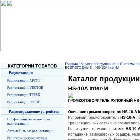
Главная
О Компании
Услуги
Прайс-листы
О радиосв
Главная
/
Каталог оборудования
/
Системы оп
КАТЕГОРИИ ТОВАРОВ
ВСЕПОГОДНЫЕ
/
HS-10A Inter-M
Радиостанции
Каталог продукции
Радиостанции АРГУТ
HS-10A Inter-M
Радиостанции VECTOR
Радиостанции ТЕРЕК
ГРОМКОГОВОРИТЕЛЬ РУПОРНЫЙ HS-
Радиостанции БИЗОН
Радиопередающие устройства
Описание громкоговорителя HS-10-
A
I
Рупорный громкоговоритель
HS-10-
A
п
Профессиональные носимые
трансляционных сетях и системах опо
радиостанции
Конструкция громкоговорителя
HS-10-
Автомобильные радиостанции
попадание атмосферных осадков. Исп
Репитеры / ретрансляторы