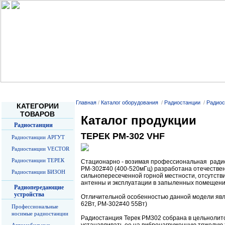
Главная
О Компании
Услуги
Прайс-листы
О радиосв
Главная
/
Каталог оборудования
/
Радиостанции
/
Радиос
КАТЕГОРИИ
ТОВАРОВ
Каталог продукции
Радиостанции
ТЕРЕК РМ-302 VHF
Радиостанции АРГУТ
Радиостанции VECTOR
Радиостанции ТЕРЕК
Стационарно - возимая профессиональная радиос
РМ-302#40 (400-520мГц) разработана отечестве
Радиостанции БИЗОН
сильнопересеченной горной местности, отсутств
антенны и эксплуатации в запыленных помещени
Радиопередающие
устройства
Отличительной особенностью данной модели явл
62Вт, РМ-302#40 55Вт)
Профессиональные
носимые радиостанции
Радиостанция Терек РМ302 собрана в цельнолит