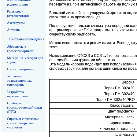
устанавливать ее на вибронагруженную тяжелую
Автомобильные
передатчика при интенсивной работе на полную 
радиостанции
Репитеры /
Большой дисплей с регулируемой яркостью подсве
ретрансляторы
суток, так и на ярком солнце!
Аксессуары
Полнофункциональная клавиатура передней пане
Антенны
программирование ПК и программатор, что может
существующую радиосеть.
Системы оповещения
Можно использовать и режим памяти. Всего дост
Абонентские
тоже.
громкоговорители
Использование CTCSS и DCS субтонов повышает 
Мегафоны, мегафон для
определёнными группами абонентов.
гидов
Эта модель хорошо подойдет для использования 
силовых структур, для организации связи на пре
Громкоговорители
Усилители
трансляционные,
Версия
микрофоны
Терек РM-302#20
Устройства
Терек РМ-302#40
переговорные
Терек РМ-302#40PRO
Приборы
Класс защиты
громкоговорящей связи
Цвет подсветки
(ПГС)
Материал шасси
Сирены и сигнальные
Ширина канала
громкоговорящие
установки
Количество каналов
Шаг частот