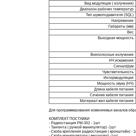
Вид модуляции ( излучения)
Диапазон рабочих температур
Тип шумоподавителя (SQL)
Напряжение
Габариты (мм)
Вес
Выходная мощность
Внеполосные излучения
НЧ искажения
СигналШум
Чувствительность
Интермодуляция
Мощность звука (НЧ)
Длина кабеля питания
Сечение кабеля питания
Материал жил кабеля питания
Для программирования изменяемых каналов обра
КОМПЛЕКТ ПОСТАВКИ
- Радиостанция РМ-302 - 1шт
- Тангента ( ручной манипулятор) -1шт
- Скоба крепления радиостанции ( кронштейн) - 
- Скоба манипулятора ( вешлалка)
-1шт