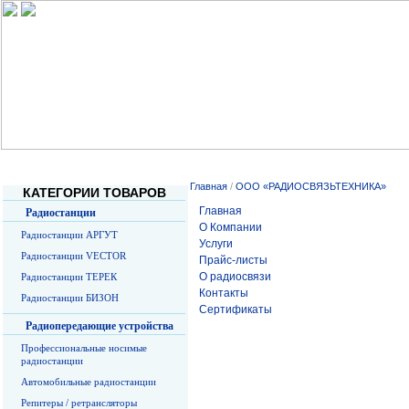
Главная
О Компании
Услуги
Прайс-листы
О радиосв
Главная
/
ООО «РАДИОСВЯЗЬТЕХНИКА»
КАТЕГОРИИ ТОВАРОВ
Главная
Радиостанции
О Компании
Радиостанции АРГУТ
Услуги
Радиостанции VECTOR
Прайс-листы
О радиосвязи
Радиостанции ТЕРЕК
Контакты
Радиостанции БИЗОН
Сертификаты
Радиопередающие устройства
Профессиональные носимые
радиостанции
Автомобильные радиостанции
Репитеры / ретрансляторы