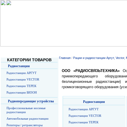
Главная
О Компании
Услуги
Прайс-листы
О радиосв
Главная
/
Рации и радиостанции Аргут, Vector,
КАТЕГОРИИ ТОВАРОВ
Радиостанции
ООО «РАДИОСВЯЗЬТЕХНИКА»
Осн
Радиостанции АРГУТ
приемопередающего оборудован
Радиостанции VECTOR
безлицензионные радиостанции) и
Радиостанции ТЕРЕК
громкоговорящего оборудования (уси
Радиостанции БИЗОН
Радиопередающие устройства
Радиостанции
Профессиональные носимые
Радиостанции АРГУТ
радиостанции
Радиостанции VECTOR
Автомобильные радиостанции
Радиостанции ТЕРЕК
Репитеры / ретрансляторы