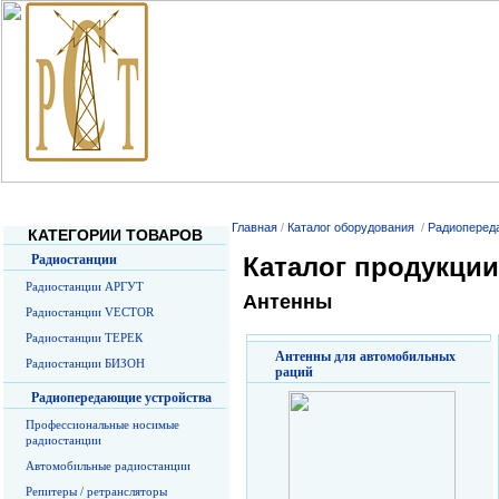
Главная
О Компании
Услуги
Прайс-листы
О радиосв
Главная
/
Каталог оборудования
/
Радиоперед
КАТЕГОРИИ ТОВАРОВ
Радиостанции
Каталог продукции
Радиостанции АРГУТ
Антенны
Радиостанции VECTOR
Радиостанции ТЕРЕК
Антенны для автомобильных
Радиостанции БИЗОН
раций
Радиопередающие устройства
Профессиональные носимые
радиостанции
Автомобильные радиостанции
Репитеры / ретрансляторы