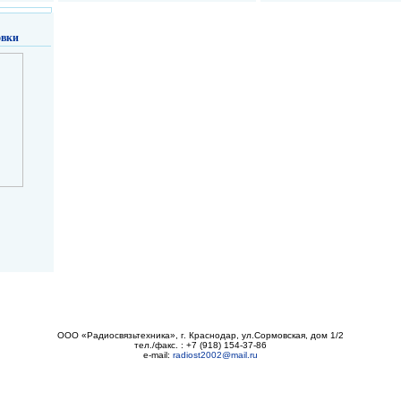
овки
ООО «Радиосвязьтехника», г. Краснодар, ул.Сормовская, дом 1/2
тел./факс. : +7 (918) 154-37-86
e-mail:
radiost2002@mail.ru