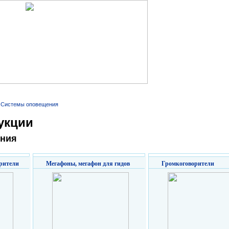
язи
Контакты
Сертификаты
Новости
/
Системы оповещения
укции
ния
рители
Мегафоны, мегафон для гидов
Громкоговорители